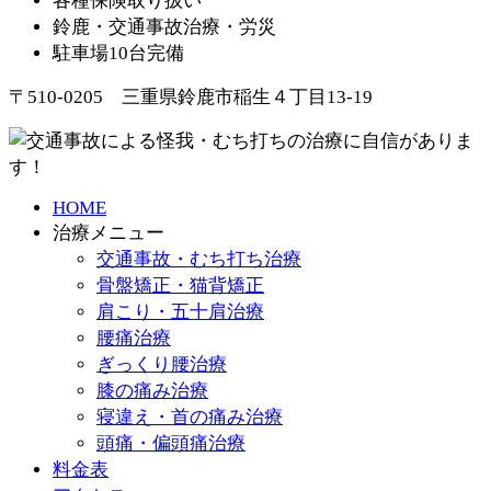
各種保険取り扱い
鈴鹿・交通事故治療・労災
駐車場10台完備
〒510-0205 三重県鈴鹿市稲生４丁目13-19
HOME
治療メニュー
交通事故・むち打ち治療
骨盤矯正・猫背矯正
肩こり・五十肩治療
腰痛治療
ぎっくり腰治療
膝の痛み治療
寝違え・首の痛み治療
頭痛・偏頭痛治療
料金表