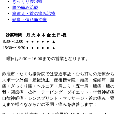
ぎっくり腰治療
膝の痛み治療
寝違え・首の痛み治療
頭痛・偏頭痛治療
診察時間
月
火
水
木
金
土
日•祝
8:30〜12:00
●
●
●
●
●
▲
—
15:30〜19:30
●
●
●
●
●
▲
—
土曜日は8:30～16:00までの営業となります。
鈴鹿市・たぐち接骨院では交通事故・むち打ちの治療か
スポーツ外傷・産後矯正・産後接骨院・頭痛・偏頭痛・
痛・ぎっくり腰・ヘルニア・肩こり・五十肩・膝痛・膝
我・関節痛・捻挫・テーピング・ダイエット・坐骨神経
自律神経痛・シンスプリント・マッサージ・首の痛み・
えまで様々なからだの不調・痛みを改善します！