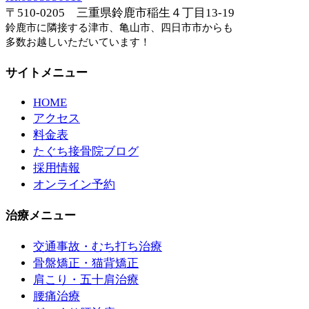
〒510-0205 三重県鈴鹿市稲生４丁目13-19
鈴鹿市に隣接する津市、亀山市、四日市市からも
多数お越しいただいています！
サイトメニュー
HOME
アクセス
料金表
たぐち接骨院ブログ
採用情報
オンライン予約
治療メニュー
交通事故・むち打ち治療
骨盤矯正・猫背矯正
肩こり・五十肩治療
腰痛治療