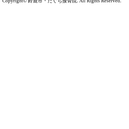
Copyright© 鈴鹿市・たぐち接骨院. All Rights Reserved.