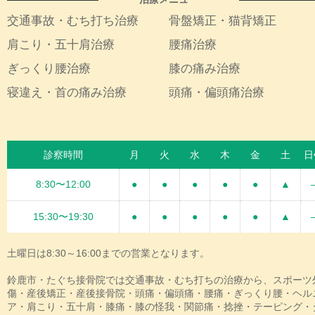
交通事故・むち打ち治療
骨盤矯正・猫背矯正
肩こり・五十肩治療
腰痛治療
ぎっくり腰治療
膝の痛み治療
寝違え・首の痛み治療
頭痛・偏頭痛治療
診察時間
月
火
水
木
金
土
日
8:30〜12:00
●
●
●
●
●
▲
15:30〜19:30
●
●
●
●
●
▲
土曜日は8:30～16:00までの営業となります。
鈴鹿市・たぐち接骨院では交通事故・むち打ちの治療から、スポーツ
傷・産後矯正・産後接骨院・頭痛・偏頭痛・腰痛・ぎっくり腰・ヘル
ア・肩こり・五十肩・膝痛・膝の怪我・関節痛・捻挫・テーピング・