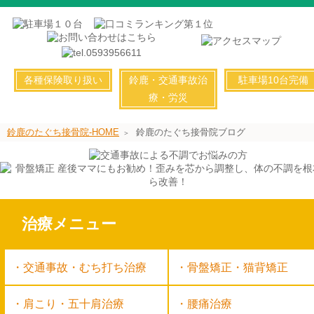
各種保険取り扱い
鈴鹿・交通事故治
駐車場10台完備
療・労災
鈴鹿のたぐち接骨院-HOME
鈴鹿のたぐち接骨院ブログ
治療メニュー
交通事故・むち打ち治療
骨盤矯正・猫背矯正
肩こり・五十肩治療
腰痛治療